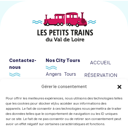
Contactez-
Nos City Tours
ACCUEIL
nous
Angers
Tours
RÉSERVATION
06 07 90 64 46
Saumur
Le Mans
GROUPES
Gérer le consentement
Informations :
NOS
Pour offrir les meilleures expériences, nous utilisons des technologies telles
tganimation@gmail.com
PARTENAIRES
que les cookies pour stocker et/ou accéder aux informations des
appareils. Le fait de consentir à ces technologies nous permettra de traiter
Réservations :
des données telles que le comportement de navigation ou les ID uniques
CONTACTEZ-
resa.tga@gmail.com
sur ce site. Le fait de ne pas consentir ou de retirer son consentement peut
NOUS
avoir un effet négatif sur certaines caractéristiques et fonctions.