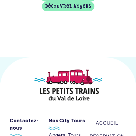
Découvrez Angers
Contactez-
Nos City Tours
ACCUEIL
nous
Angers
Tours